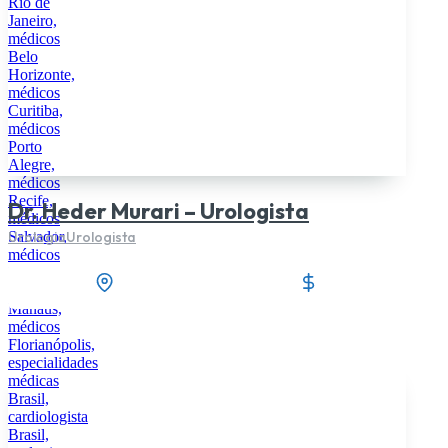
Dr. Heder Murari – Urologista
Urologia
Urologista