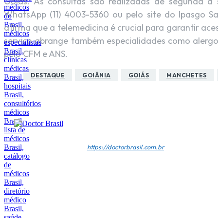
Goiás. As consultas são realizadas de segunda a 
WhatsApp (11) 4003-5360 ou pelo site do Ipasgo Sa
afirma que a telemedicina é crucial para garantir ac
serviço abrange também especialidades como alergo
pelo CFM e ANS.
DESTAQUE
GOIÂNIA
GOIÁS
MANCHETES
Doctor Brasil
https://doctorbrasil.com.br