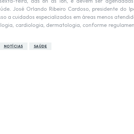
sexta-feira, das 8h às 18h, e devem ser agendadas
úde. José Orlando Ribeiro Cardoso, presidente do Ip
esso a cuidados especializados em áreas menos atendid
logia, cardiologia, dermatologia, conforme regulame
NOTÍCIAS
SAÚDE