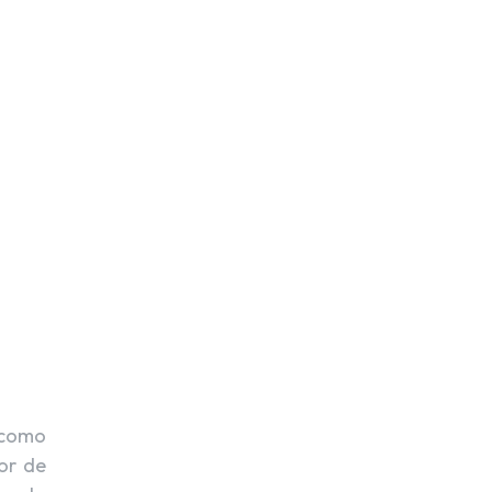
 como
ior de