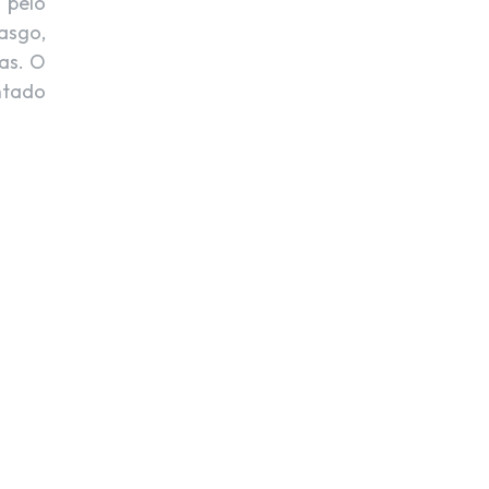
 pelo
asgo,
as. O
ntado