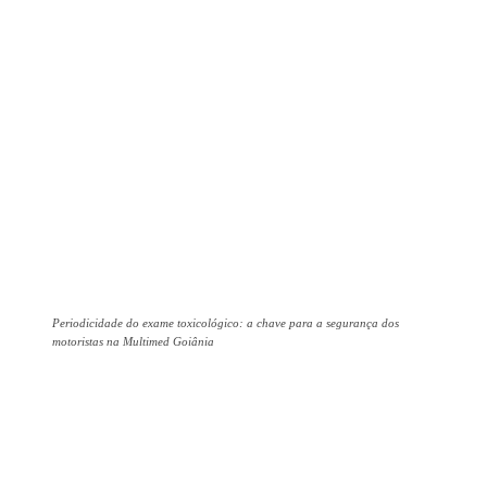
Periodicidade do exame toxicológico: a chave para a segurança dos
motoristas na Multimed Goiânia
Facebook
X
Pinterest
WhatsAp