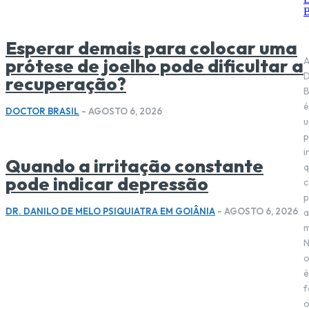
Esperar demais para colocar uma
prótese de joelho pode dificultar a
D
recuperação?
B
é
DOCTOR BRASIL
-
AGOSTO 6, 2026
p
i
Quando a irritação constante
q
pode indicar depressão
c
p
DR. DANILO DE MELO PSIQUIATRA EM GOIÂNIA
-
AGOSTO 6, 2026
a
m
o
é
f