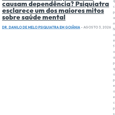
q
causam dependência? Psiquiatra
c
esclarece um dos maiores mitos
p
sobre saúde mental
a
m
DR. DANILO DE MELO PSIQUIATRA EM GOIÂNIA
-
AGOSTO 3, 2026
o
é
f
a
p
q
p
e
e
c
p
s