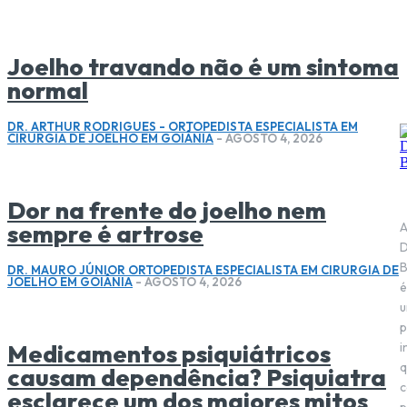
Joelho travando não é um sintoma
normal
DR. ARTHUR RODRIGUES - ORTOPEDISTA ESPECIALISTA EM
CIRURGIA DE JOELHO EM GOIÂNIA
-
AGOSTO 4, 2026
Dor na frente do joelho nem
sempre é artrose
D
B
DR. MAURO JÚNIOR ORTOPEDISTA ESPECIALISTA EM CIRURGIA DE
JOELHO EM GOIÂNIA
-
AGOSTO 4, 2026
é
p
Medicamentos psiquiátricos
i
q
causam dependência? Psiquiatra
c
esclarece um dos maiores mitos