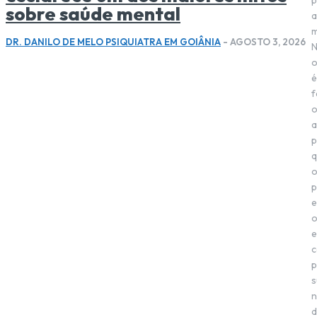
p
sobre saúde mental
a
m
DR. DANILO DE MELO PSIQUIATRA EM GOIÂNIA
-
AGOSTO 3, 2026
o
é
f
a
p
q
p
e
e
c
p
s
n
d