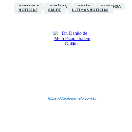
DESTAQUE
GOIÂNIA
GOIÁS
IMPRENSA
NOTÍCIAS
SAÚDE
ÚLTIMAS NOTÍCIAS
Dr. Danilo De Melo
Psiquiatra Em Goiânia
https://danilodemelo.com.br
Dr. Danilo de Melo é médico Psiquiatra e Psicoterapeuta e
Goiânia, CRM-GO 13624 / RQE 12082, Membro da
Associação Psiquiátrica de Goiás – APG e Membro Titular d
Associação Brasileira de Psiquiatria – ABP. Atendimento:
DUETRATTO - MENTE l CORPO & BEM-ESTAR - Rua 123, R