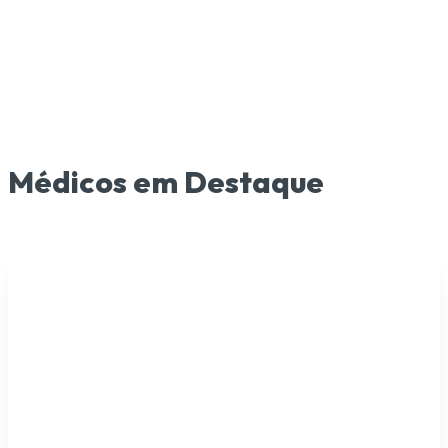
123 A, número 215 - lt 23, qd F-44 - St. Sul, Goiânia - GO.
WhastApp: (62) 99940-3938.
Médicos em Destaque