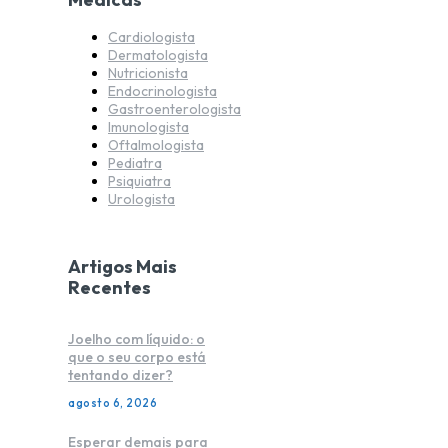
Cardiologista
Dermatologista
Nutricionista
Endocrinologista
Gastroenterologista
Imunologista
Oftalmologista
Pediatra
Psiquiatra
Urologista
Artigos Mais
Recentes
Joelho com líquido: o
que o seu corpo está
tentando dizer?
agosto 6, 2026
Esperar demais para