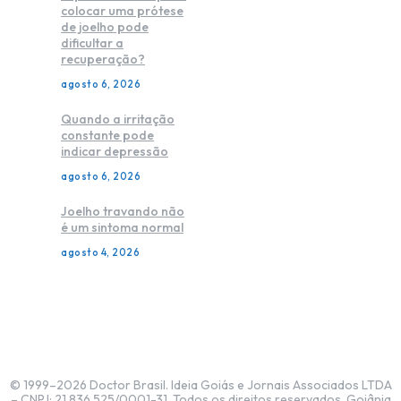
colocar uma prótese
de joelho pode
dificultar a
recuperação?
agosto 6, 2026
Quando a irritação
constante pode
indicar depressão
agosto 6, 2026
Joelho travando não
é um sintoma normal
agosto 4, 2026
© 1999–2026 Doctor Brasil. Ideia Goiás e Jornais Associados LTDA
– CNPJ: 21.836.525/0001-31. Todos os direitos reservados. Goiânia