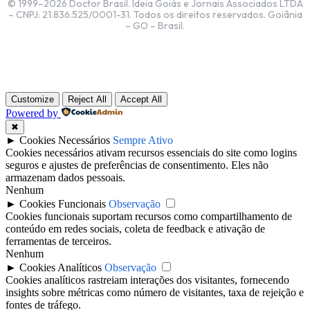
© 1999–2026 Doctor Brasil. Ideia Goiás e Jornais Associados LTDA
– CNPJ: 21.836.525/0001-31. Todos os direitos reservados. Goiânia
– GO – Brasil.
Customize
Reject All
Accept All
Powered by
✖
►
Cookies Necessários
Sempre Ativo
Cookies necessários ativam recursos essenciais do site como logins
seguros e ajustes de preferências de consentimento. Eles não
armazenam dados pessoais.
Nenhum
►
Cookies Funcionais
Observação
Cookies funcionais suportam recursos como compartilhamento de
conteúdo em redes sociais, coleta de feedback e ativação de
ferramentas de terceiros.
Nenhum
►
Cookies Analíticos
Observação
Cookies analíticos rastreiam interações dos visitantes, fornecendo
insights sobre métricas como número de visitantes, taxa de rejeição e
fontes de tráfego.