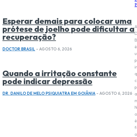
Esperar demais para colocar uma
prótese de joelho pode dificultar a
D
recuperação?
B
é
DOCTOR BRASIL
-
AGOSTO 6, 2026
p
i
Quando a irritação constante
q
pode indicar depressão
c
p
DR. DANILO DE MELO PSIQUIATRA EM GOIÂNIA
-
AGOSTO 6, 2026
a
m
o
é
f