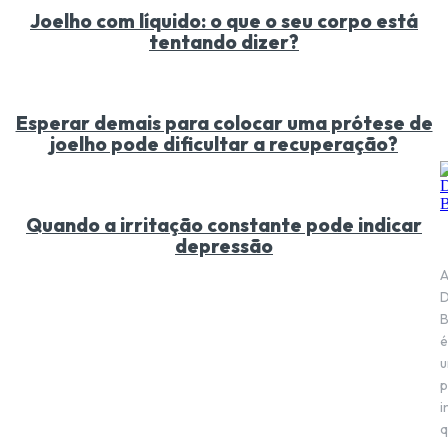
Joelho com líquido: o que o seu corpo está
tentando dizer?
Esperar demais para colocar uma prótese de
joelho pode dificultar a recuperação?
Quando a irritação constante pode indicar
depressão
D
B
é
p
i
q