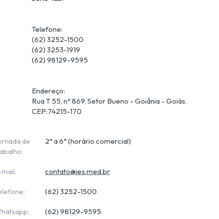
Telefone: 

(62) 3252-1500

(62) 3253-1919

Endereço: 

Rua T 55, nº 869, Setor Bueno - Goiânia - Goiás.  
CEP:74215-170
ornada de
2ª a 6ª (horário comercial)
rabalho:
-mail:
contato@ies.med.br
elefone:
(62) 3252-1500
hatsapp:
(62) 98129-9595