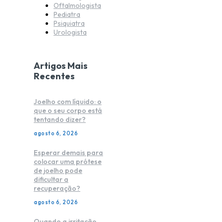
Oftalmologista
Pediatra
Psiquiatra
Urologista
Artigos Mais
Recentes
Joelho com líquido: o
que o seu corpo está
tentando dizer?
agosto 6, 2026
Esperar demais para
colocar uma prótese
de joelho pode
dificultar a
recuperação?
agosto 6, 2026
Quando a irritação