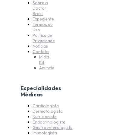
Sobre o
Doctor
Brasil
Expediente
Termos de
Uso
Política de
Privacidade
Notícias
Contato
Mídia
Kit
Anuncie
Especialidades
Médicas
Cardiologista
Dermatologista
Nutricionista
Endocrinologista
Gastroenterologista
Imunologista