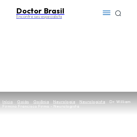
Doctor Brasil
Encontre seu especialista
Início
Goiás
Goiânia
Neurologia
Neurologista
Dr. William
Firmino Francisco Firmo - Neurologista