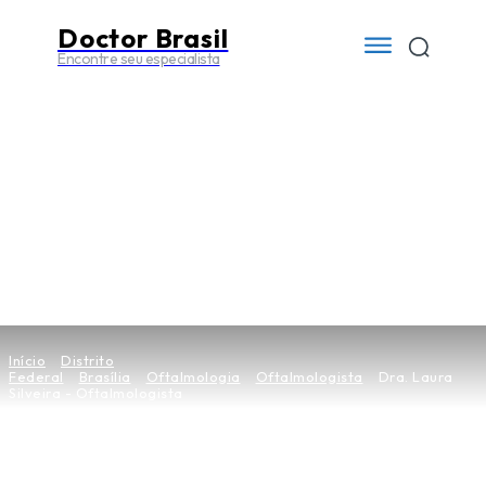
Doctor Brasil
Encontre seu especialista
Início
Distrito
Federal
Brasília
Oftalmologia
Oftalmologista
Dra. Laura
Silveira - Oftalmologista