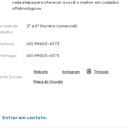
cada etapa para oferecer a você o melhor em cuidados 
oftalmológicos.
ornada de
2ª a 6ª (horário comercial)
rabalho:
elefone:
(61) 99603-4573
hatsapp:
(61) 99603-4573
Website
Instagram
Threads
erfis Sociais:
Mapa do Google
Entrar em contato: