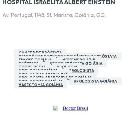
HOSPITAL ISRAELITA ALBERT EINSTEIN
Av. Portugal, 1148, St. Marista, Goiânia, GO.
CÂNCER DE PRÓSTATA
DIAGNÓSTICO PRECOCE DO CÂNCER DE PRÓSTATA
FIMOSE GOIÂNIA
NOVEMBRO AZUL
PRÓSTATA
RTU DE PRÓSTATA GOIÂNIA
TOQUE RETAL
UROLOGIA
UROLOGIA GOIÂNIA
UROLOGISTA
UROLOGISTA APARECIDA
UROLOGISTA APARECIDA DE GOIÂNIA
UROLOGISTA BRASÍLIA
UROLOGISTA GOIÂNIA
VASECTOMIA GOIÂNIA