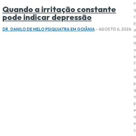
i
Quando a irritação constante
q
pode indicar depressão
c
p
DR. DANILO DE MELO PSIQUIATRA EM GOIÂNIA
-
AGOSTO 6, 2026
a
m
o
é
f
a
p
q
p
e
e
c